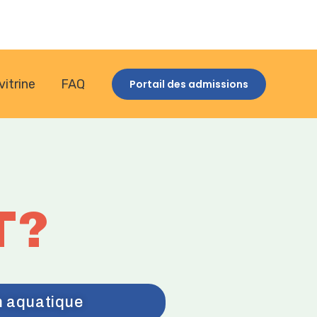
vitrine
FAQ
Portail des admissions
T?
on aquatique